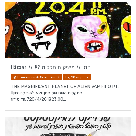
Häxxan // חסן // משיקים תקליט #2
@ Ночной клуб Левонтин 7
Пт, 20 апреля
THE MAGNIFICENT PLANET OF ALIEN VAMPIRO PT.
IIהתקליט השני של חסן יוצא לאור.לבונטין
720/4/201823.00עוד מידע...