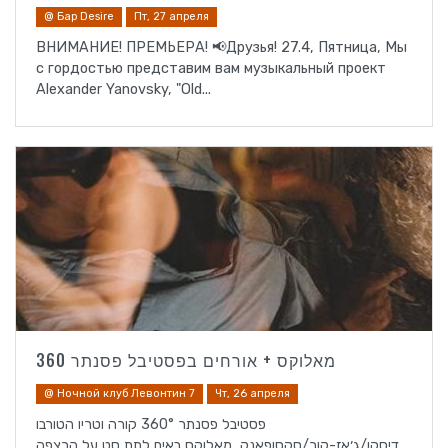
@ Бар Desire
Пт, 27 апреля
ВНИМАНИЕ! ПРЕМЬЕРА! 📢Друзья! 27.4, Пятница, Мы
с гордостью представим вам музыкальный проект
Alexander Yanovsky, "Old...
מאלוקס + אורחים בפסטיבל פסנתר 360
@ Ночной клуб Левонтин 7
Чт, 26 апреля
פסטיבל פסנתר 360° קורה וטריו הטורבו
דיסקו/ג׳אז-קור/סקסופאנק, מאלוקס באים לתת סט על הרצפה