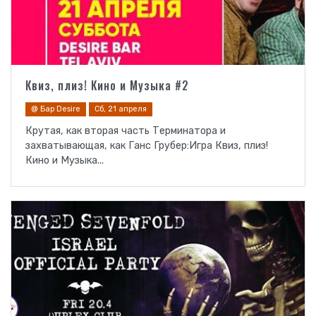
Квиз, плиз! Кино и Музыка #2
@ Бар Desire
Сб, 21 апреля
Крутая, как вторая часть Терминатора и
захватывающая, как Ганс Грубер:Игра Квиз, плиз!
Кино и Музыка...