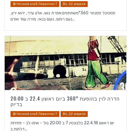
@ Ночной клуб Левонтин 7
Вс, 22 апреля
פסטיבל פסנתר °360משתתפים:אפרת גוש, אלון עדר, יהוא ירון,
נעם רותם, נועם בנאי, מירה עווד ואדם...
הדרה לוין בהופעת 360° ביום ראשון 22.4 ב 20:00
בדיוק
@ Ночной клуб Левонтин 7
Вс, 22 апреля
יום ראשון 22.4.18 בלבונטין 7 ב 20:00 בול - שימו לב - פתיחת
דלתות ב...