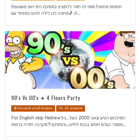
תתפסו מחסה! מומי לוי חוזר להפציץ במסיבת היפ הופ משוגעת!
🎶🎵מחכה לנו לילה לוהט במיוחד עם...
90's Vs 00's ★ 4 Floors Party
@ Ночной клуб Duplex
Пт, 20 апреля
For English skip Hebrewהמילניום הגיע ובאג 2000 כשל...גיל
ססובר נעלם ויוטיוב נכנס לחיינו...והמוזיקה?מקרנה חזרה בדמות...