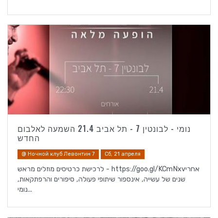
נומי - לבונטין 7 - תל אביב 21.4 השמעה לאלבום
החדש
@ Ночной клуб Левонтин 7
Сб, 21 апреля
לרכישת כרטיסים מוזלים מראש - https://goo.gl/KCmNxvאחרי
שנים של עשייה, אינספור שיתופי פעולה, סיפורים והרפתקאות,
נומי...