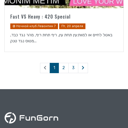
Fast VS Heavy : 420 Special
@ Ночной клуб Левонтин 7
Пт, 20 апреля
באטל לחיים או למוות:עין תחת עין, ריף תחת ריף, מהר נגד כבד,
מטוס נגד טנק...
1
2
3