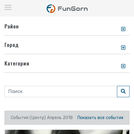
Район
Город
Категория
События (Центр) Апрель 2018
Показать все события