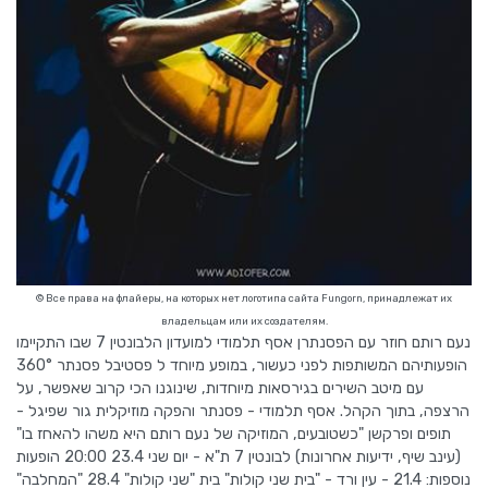
© Все права на флайеры, на которых нет логотипа сайта Fungorn, принадлежат их
владельцам или их создателям.
נעם רותם חוזר עם הפסנתרן אסף תלמודי למועדון הלבונטין 7 שבו התקיימו
הופעותיהם המשותפות לפני כעשור, במופע מיוחד ל פסטיבל פסנתר 360°
עם מיטב השירים בגירסאות מיוחדות, שינוגנו הכי קרוב שאפשר, על
הרצפה, בתוך הקהל. אסף תלמודי - פסנתר והפקה מוזיקלית גור שפיגל -
תופים ופרקשן "כשטובעים, המוזיקה של נעם רותם היא משהו להאחז בו"
(עינב שיף, ידיעות אחרונות) לבונטין 7 ת"א - יום שני 23.4 20:00 הופעות
נוספות: 21.4 - עין ורד - "בית שני קולות" בית "שני קולות" 28.4 "המחלבה"