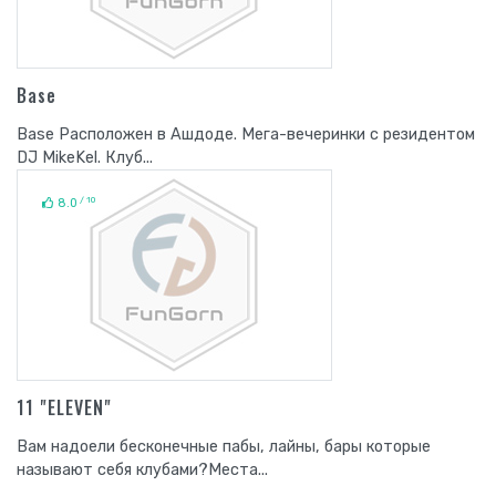
Base
Base Расположен в Ашдоде. Мега-вечеринки с резидентом
DJ MikeKel. Клуб...
/ 10
8.0
11 "ELEVEN"
Вам надоели бесконечные пабы, лайны, бары которые
называют себя клубами?Места...