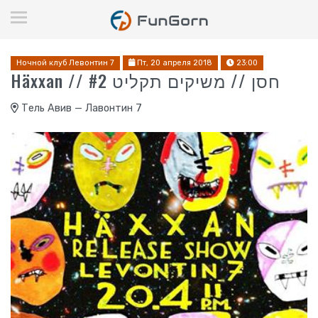
Ночной клуб Левонтин 7
Пт, 20 апреля 2018
23:00
Häxxan // חסן // משיקים תקליט #2
Тель Авив — Лавонтин 7