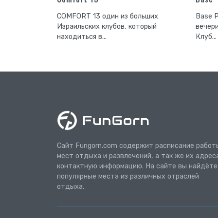
COMFORT 13 один из больших
Base 
Израильских клубов, который
вечери
находиться в...
Клуб...
Сайт Fungorn.com содержит расписание работ
мест отдыха и развлечений, а так же их адрес
контактную информацию. На сайте вы найдёте
популярные места из различных отраслей
отдыха.