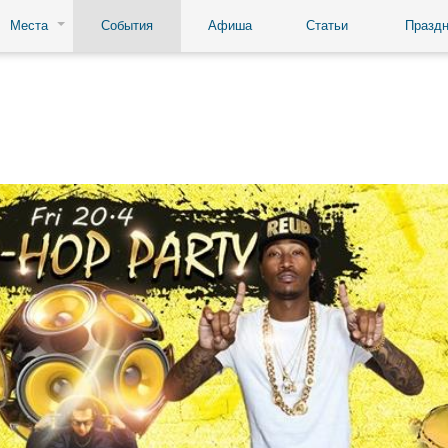
Места
События
Афиша
Статьи
Праздн