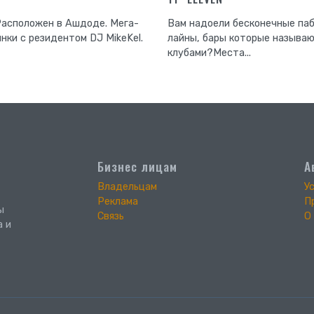
Расположен в Ашдоде. Мега-
Вам надоели бесконечные паб
нки с резидентом DJ MikeKel.
лайны, бары которые называю
клубами?Места...
Бизнес лицам
А
Владельцам
У
Реклама
П
ы
Связь
О
а и