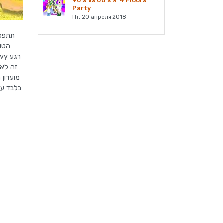
90's Vs 00's ★ 4 Floors
Party
Пт, 20 апреля 2018
תתפסו
הטו,