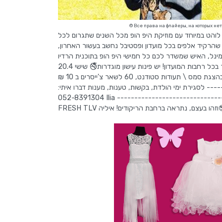
© Все права на флайеры, на которых не
 לוהט במיוחד עם מוזיקת היפ הופ מכל השנים שתגרום לכל
 שהרקיד אלפים בכל מועדון ופסטיבל נחשב בעשור האחרון
האיש שמופיע קבוע עם סאבלימינל, האיש שמשדר לכם כל חמישי היפ הופ בתוכנית הרדיו BASE.
זה לא הכל! יש לנו עוד 3 רחבות! להיטי הניינטיז \ להיטי הרוק \ גג מפנק העישון אסור בכל רחבות המועדון! יש פינות עישון מוגדרות🚭 שישי 20.4
מועדון הדופלקס, רחוב הש"ך 10, ת"א מתחילים ב 23:00 כניסה: 50 ש"ח לחברי הליין בהצגת סמס \ תעודות סטודנט, 60 לשאר צ'ייסרים ב 10 ₪
-------------------- לסגירת ימי הולדת, בקשות, טענות, מענות דברו איתי
052-8391304 Ilia ------------------------------------------- לעדכונים על מסיבות הבאות ותמונות תצטרפו לעמוד הליין שלנו:
FRESH TLV יקודים! איליה