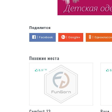
Поделится
Facebook
Google+
Одноклассн
Похожие места
/ 10
8.9
8
Comfort 13
Base