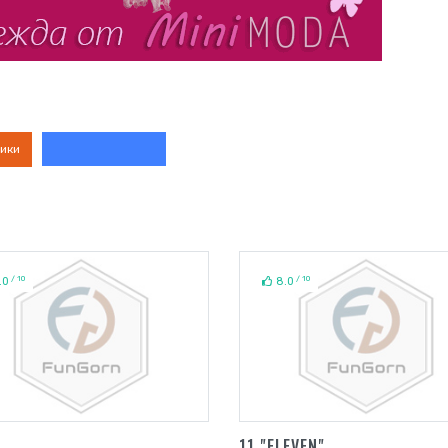
ики
/ 10
/ 10
.0
8.0
11 "ELEVEN"