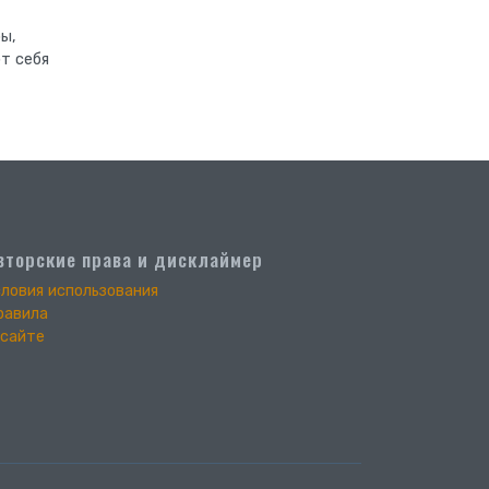
ы,
т себя
вторские права и дисклаймер
словия использования
равила
 сайте