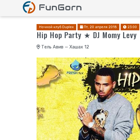
Ночной клуб Duplex
Пт, 20 апреля 2018
23:00
Hip Hop Party ★ DJ Momy Levy
Тель Авив — Хашах 12