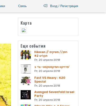
ики
Связь
Вход / Регистрвция
Карта
Еще события
Häxxan // חסן // משיקים
תקליט #2
Пт, 20 апреля 2018
פרוייקט המיקסטקסט- צד ב'
Пт, 20 апреля 2018
Fast VS Heavy : 420
Special
Пт, 20 апреля 2018
Avenged Sevenfold Israel
Party
Пт, 20 апреля 2018