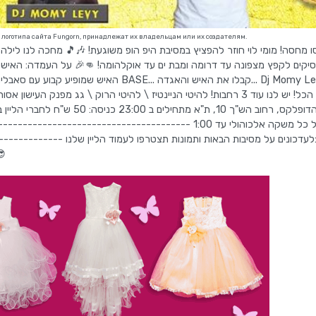
т логотипа сайта Fungorn, принадлежат их владельцам или их создателям.
 מחסה! מומי לוי חוזר להפציץ במסיבת היפ הופ משוגעת! 🎶🎵 מחכה לנו לילה
סיקים לקפץ מצפונה עד דרומה ומבת ים עד אוקלהומה! 👊🎉 על העמדה: האיש
.. קבלו את האיש והאגדה... Dj Momy Levy רגע
בלבד על כל משקה אלכוהולי עד 1:00 -----------------------:
וזהו בעצם, נתראה ברחבת הר😎