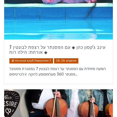
עינב ג'קסון כהן ◆ עם הפסנתר על רצפת לבונטין 7
◆ אורחת: הילה רוח
@ Ночной клуб Левонтин 7
Сб, 28 апреля
הופעה מיוחדת עם הפסנתר על רצפת לבונטין 7 במסגרת פסטיבל
פסנתר 360 מעלותמופע להקה ♕לכרטיסים...