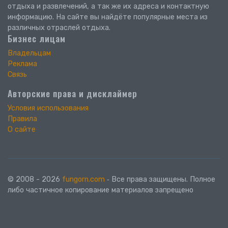
отдыха и развлечений, а так же их адреса и контактную
информацию. На сайте вы найдёте популярные места из
различных отраслей отдыха.
Бизнес лицам
Владельцам
Реклама
Связь
Авторские права и дисклаймер
Условия использования
Правила
О сайте
© 2008 - 2026
fungorn.com
‐ Все права защищены. Полное
либо частичное копирование материалов запрещено