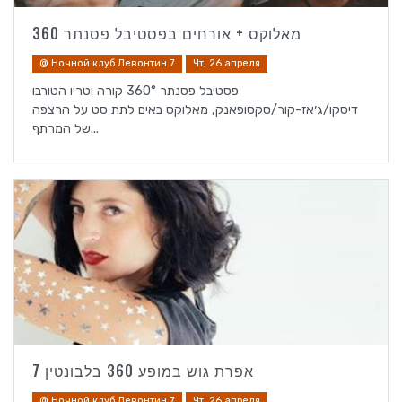
מאלוקס + אורחים בפסטיבל פסנתר 360
@ Ночной клуб Левонтин 7
Чт, 26 апреля
פסטיבל פסנתר 360° קורה וטריו הטורבו
דיסקו/ג׳אז-קור/סקסופאנק, מאלוקס באים לתת סט על הרצפה
של המרתף...
אפרת גוש במופע 360 בלבונטין 7
@ Ночной клуб Левонтин 7
Чт, 26 апреля