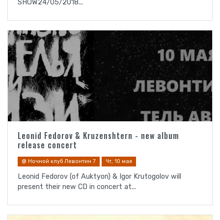
SHOW24/05/2018...
Leonid Fedorov & Kruzenshtern - new album
release concert
@ Ночной клуб Левонтин 7
Чт, 10 мая
Leonid Fedorov (of Auktyon) & Igor Krutogolov will
present their new CD in concert at...