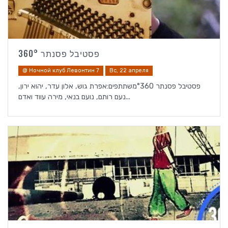
פסטיבל פסנתר 360°
@ Ночной клуб Левонтин 7
Вс, 22 апреля
פסטיבל פסנתר °360משתתפים:אפרת גוש, אלון עדר, יהוא ירון,
נעם רותם, נועם בנאי, מירה עווד ואדם...