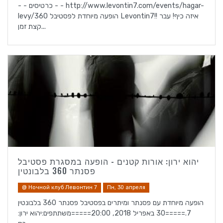
- - כרטיסים - - http://www.levontin7.com/events/hagar-
levy/הופעה מיוחדת לפסטיבל 360 Levontin7!! איזה כיף! עבר
קצת זמן...
יהוא ירון: אורות קטנים - הופעה במסגרת פסטיבל
פסנתר 360 בלבונטין
@ Ночной клуб Левонтин 7
Пн, 30 апреля
הופעה מיוחדת עם פסנתר ומיתרים בפסטיבל פסנתר 360 בלבונטין
7.=====30 באפריל 2018, 20:00=====משתתפים:יהוא ירון: