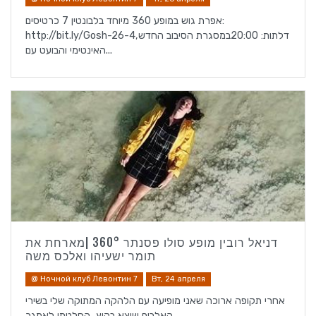
אפרת גוש במופע 360 מיוחד בלבונטין 7 כרטיסים:
http://bit.ly/Gosh-26-4דלתות: 20:00במסגרת הסיבוב החדש,
האינטימי והבועט עם...
דניאל רובין מופע סולו פסנתר 360° |מארחת את
תומר ישעיהו ואלכס משה
@ Ночной клуб Левонтин 7
Вт, 24 апреля
אחרי תקופה ארוכה שאני מופיעה עם הלהקה המתוקה שלי בשירי
האלבום שיצא בקיץ, החלטתי לאתגר...