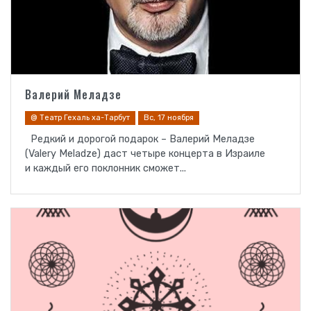
Валерий Меладзе
@ Театр Гехаль ха-Тарбут
Вс, 17 ноября
Редкий и дорогой подарок – Валерий Меладзе
(Valery Meladze) даст четыре концерта в Израиле
и каждый его поклонник сможет...