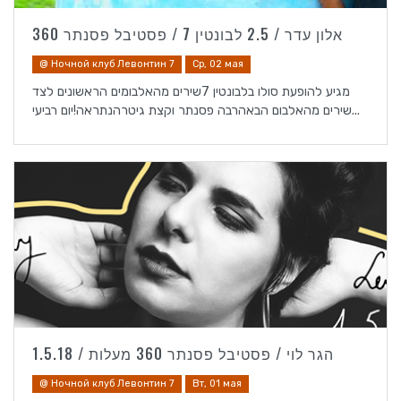
אלון עדר / 2.5 לבונטין 7 / פסטיבל פסנתר 360
@ Ночной клуб Левонтин 7
Ср, 02 мая
מגיע להופעת סולו בלבונטין 7שירים מהאלבומים הראשונים לצד
שירים מהאלבום הבאהרבה פסנתר וקצת גיטרהנתראה!יום רביעי...
הגר לוי / פסטיבל פסנתר 360 מעלות / 1.5.18
@ Ночной клуб Левонтин 7
Вт, 01 мая