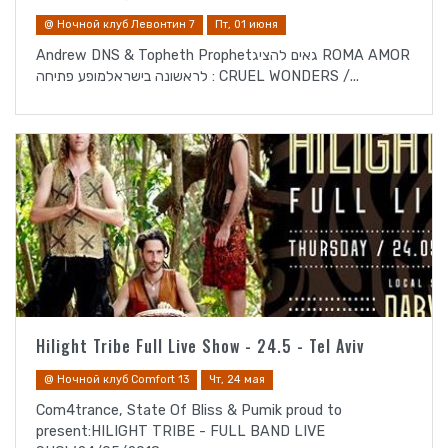
@ Ночной клуб Левонтин 7
Пт, 01 июня
Andrew DNS & Topheth Prophetגאים להציג ROMA AMOR
לראשונה בישראלמופע פתיחה : CRUEL WONDERS /...
Hilight Tribe Full Live Show - 24.5 - Tel Aviv
@ Ночной клуб Comfort 13
Чт, 24 мая
Com4trance, State Of Bliss & Pumik proud to
present:HILIGHT TRIBE - FULL BAND LIVE