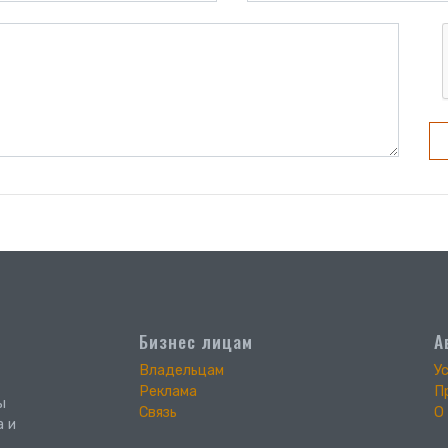
Бизнес лицам
А
Владельцам
У
Реклама
П
ы
Связь
О
а и