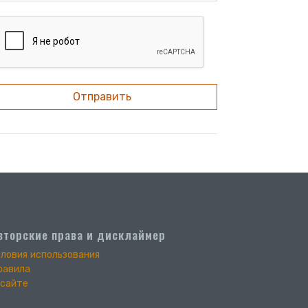
Отправить
вторские права и дисклаймер
словия использования
равила
 сайте