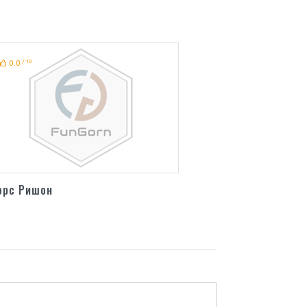
/ 10
0.0
орс Ришон