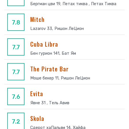
Бергман цви 19, Петах тиква , Петах Тиква
Mitch
7.8
Lazarov 33, Ришон ЛеЦион
Cuba Libra
7.7
Бен гурион 141, Бат Ям
The Pirate Bar
7.7
Моше бекер 11, Ришон ЛеЦион
Evita
7.6
Явне 31 , Тель Авив
Skola
7.2
Сдерот хаПальям 14, Хайфа