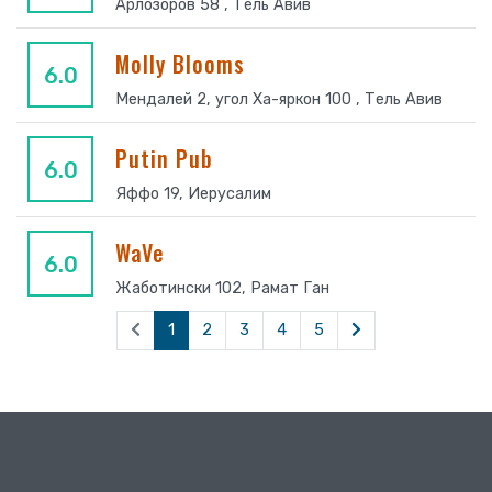
Арлозоров 58 , Тель Авив
Molly Blooms
6.0
Мендалей 2, угол Ха-яркон 100 , Тель Авив
Putin Pub
6.0
Яффo 19, Иерусалим
WaVe
6.0
Жаботински 102, Рамат Ган
1
2
3
4
5