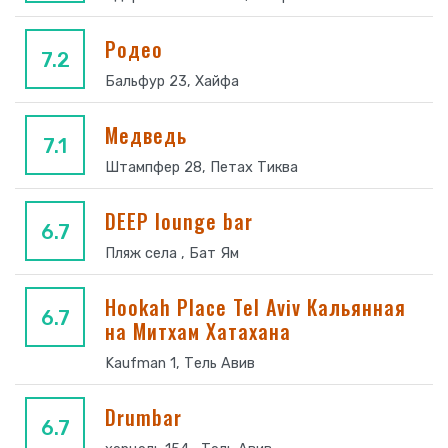
Родео
7.2
Бальфур 23, Хайфа
Медведь
7.1
Штампфер 28, Петах Тиква
DEEP lounge bar
6.7
Пляж села , Бат Ям
Hookah Place Tel Aviv Кальянная
6.7
на Митхам Хатахана
Kaufman 1, Тель Авив
Drumbar
6.7