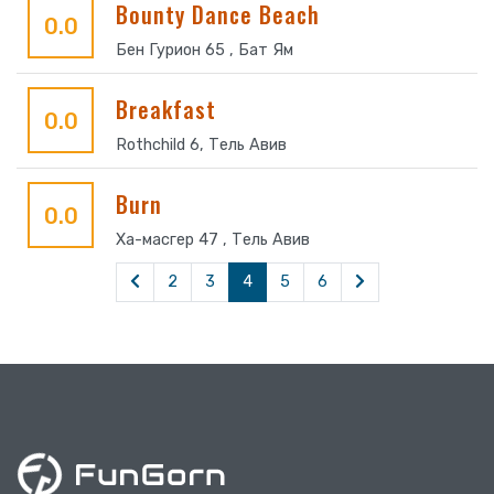
Bounty Dance Beach
0.0
Бен Гурион 65 , Бат Ям
Breakfast
0.0
Rothchild 6, Тель Авив
Burn
0.0
Ха-масгер 47 , Тель Авив
2
3
4
5
6