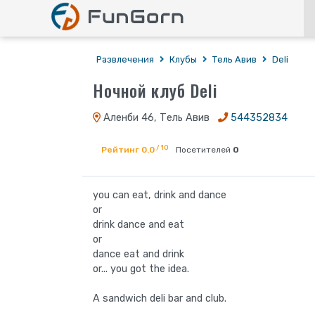
Развлечения
Клубы
Тель Авив
Deli
Ночной клуб Deli
Аленби 46, Тель Авив
544352834
/ 10
Рейтинг 0.0
Посетителей
0
you can eat, drink and dance
or
drink dance and eat
or
dance eat and drink
or... you got the idea.
A sandwich deli bar and club.