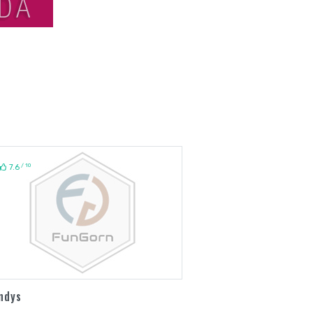
/ 10
7.6
ndys