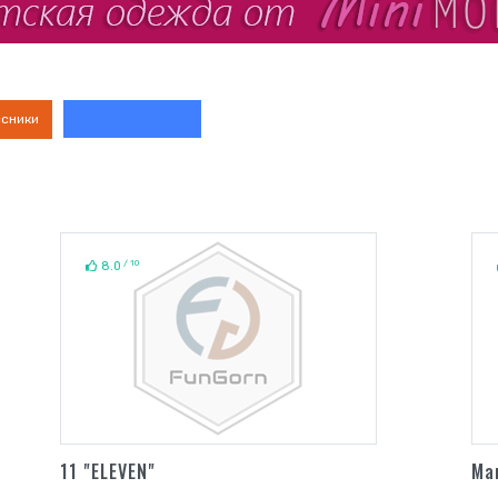
ссники
/ 10
8.0
11 "ELEVEN"
Ma