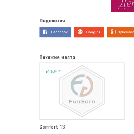
Поделится
Facebook
Google+
Однокла
Похожие места
/ 10
8.9
Comfort 13