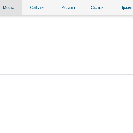
Места
События
Афиша
Статьи
Праздн