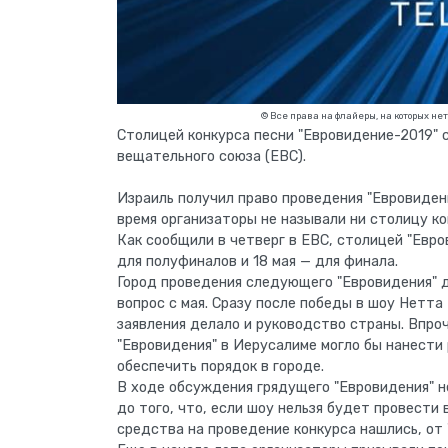
© Все права на флайеры, на которых не
Столицей конкурса песни "Евровидение-2019" 
вещательного союза (ЕВС).
Израиль получил право проведения "Евровиден
время организаторы не называли ни столицу ко
Как сообщили в четверг в ЕВС, столицей "Евро
для полуфиналов и 18 мая — для финала.
Город проведения следующего "Евровидения" д
вопрос с мая. Сразу после победы в шоу Нетта
заявления делало и руководство страны. Впро
"Евровидения" в Иерусалиме могло бы нанести
обеспечить порядок в городе.
В ходе обсуждения грядущего "Евровидения" н
до того, что, если шоу нельзя будет провести 
средства на проведение конкурса нашлись, от 