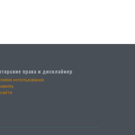
вторские права и дисклаймер
словия использования
равила
 сайте