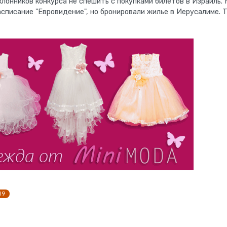
лонников конкурса не спешить с покупками билетов в Израиль.
списание "Евровидение", но бронировали жилье в Иерусалиме. 
19