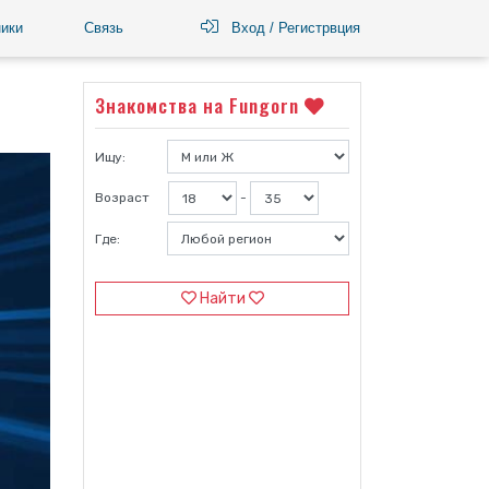
ики
Связь
Вход / Регистрвция
Знакомства на Fungorn
Ищу:
Возраст
-
Где:
Найти