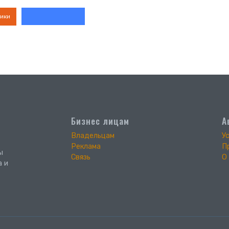
ики
Бизнес лицам
А
Владельцам
У
Реклама
П
ы
Связь
О
а и