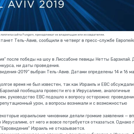
т логотипа сайта Fungorn, принадлежат их владельцам или их создателям.
станет Тель-Авив, сообщили в четверг в пресс-службе Европей
ия" после победы на шоу в Лиссабоне певицы Нетты Барзилай. 
нкурса, ни даты проведения.
видения-2019" выбран Тель-Авив. Датами определены 14 и 16 м
олгое время не был известен, так как Израиль и ЕВС обсуждали
 Барзилай пообещала провести его в Иерусалиме, аналогичные
чем, руководство ЕВС подошло к вопросу осторожно: проведени
 репутационный урон, а вопросы возникали и с возможностью
екоторые израильские чиновники делали громкие заявления — в
в Иерусалиме, от него и вовсе потребуется отказаться. Однако
"Евровидения" Израиль не отказывается.