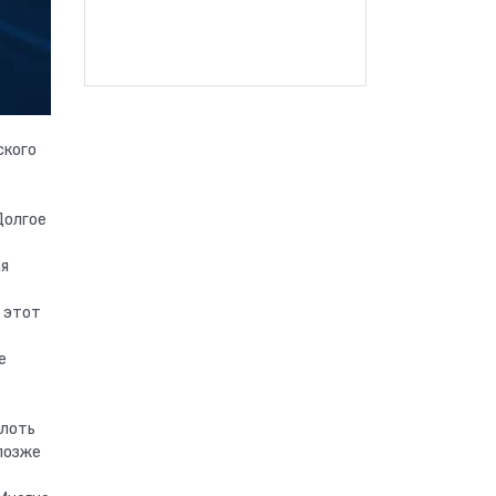
ского
Долгое
ая
 этот
е
плоть
 позже