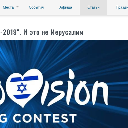
Места
События
Афиша
Статьи
Праздн
-2019". И это не Иерусалим