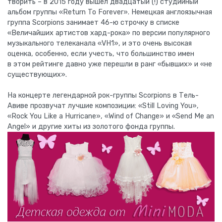
творить – в 2015 году вышел двадцатый (!) студийный
альбом группы «Return To Forever». Немецкая англоязычная
группа Scorpions занимает 46-ю строчку в списке
«Величайших артистов хард-рока» по версии популярного
музыкального телеканала «VH1», и это очень высокая
оценка, особенно, если учесть, что большинство имен
в этом рейтинге давно уже перешли в ранг «бывших» и «не
существующих».
На концерте легендарной рок-группы Scorpions в Тель-
Авиве прозвучат лучшие композиции: «Still Loving You»,
«Rock You Like a Hurricane», «Wind of Change» и «Send Me an
Angel» и другие хиты из золотого фонда группы.