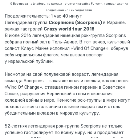
© Все права на флайеры, на которых нет логотипа сайта Fungorn, принадлежат их
владельцам или их создателям.
Продолжительность: 1 час 40 минут
Легендарная группа
Скорпионс (Scorpions)
в Израиле,
рамках гастролей
Crazy world tour 2018
В июле 2016 легендарная немецкая рок-группа Scorpions
собрала полный зал в Тель-Авиве. В тот вечер, культовый
солист Клаус Майне исполнил «Wind Of Change», обернув
себя израильским флагом, чем вызвал восторг
у израильской публики.
Несмотря на свой полувековой возраст, легендарная
команда Scorpions – такая же юная и свежая, как их песня
«Wind Of Change», ставшая гимном перемен в Советском
Союзе, разрушения Берлинской стены и окончания
холодной войны в мире. Немногие рок-группы в мире могут
похвастаться столь значительным возрастом и столь
убедительным вкладом в мировую культуру.
52-летняя легендарная рок-группа Scorpions не только
успешно гастролирует по всему миру, но и продолжает