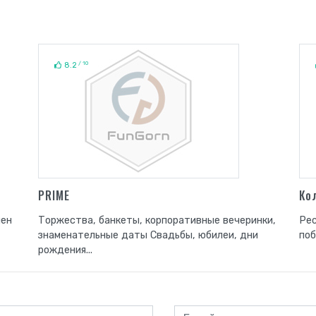
/ 10
8.2
PRIME
Ко
нен
Торжества, банкеты, корпоративные вечеринки,
Рес
знаменательные даты Свадьбы, юбилеи, дни
поб
рождения...