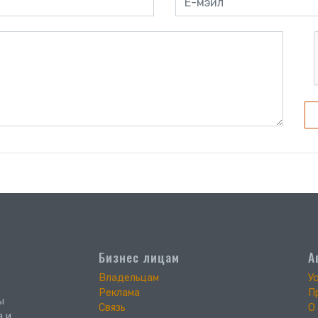
Бизнес лицам
А
Владельцам
У
Реклама
П
ы
Связь
О
а и