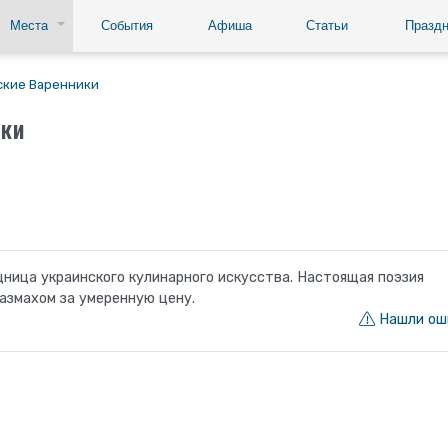
Места
События
Афиша
Статьи
Праздн
ские Варенники
ики
щница украинского кулинарного искусства. Настоящая поэзия
размахом за умеренную цену.
Нашли ош