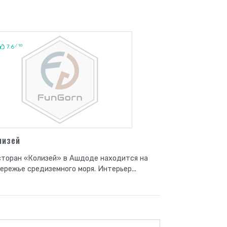
/ 10
7.6
лизей
торан «Колизей» в Ашдоде находится на
ережье средиземного моря. Интерьер...