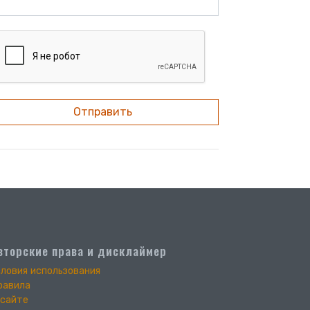
Отправить
вторские права и дисклаймер
словия использования
равила
 сайте