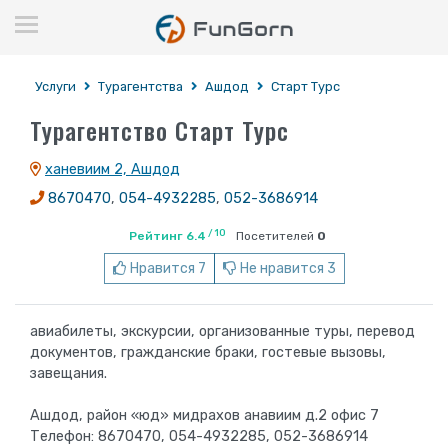
Услуги
Турагентства
Ашдод
Старт Турс
Турагентство Старт Турс
ханевиим 2, Ашдод
8670470
,
054-4932285
,
052-3686914
/ 10
Рейтинг 6.4
Посетителей
0
Нравится 7
Не нравится 3
авиабилеты, экскурсии, организованные туры, перевод
документов, гражданские браки, гостевые вызовы,
завещания.
Ашдод, район «юд» мидрахов анавиим д.2 офис 7
Телефон: 8670470, 054-4932285, 052-3686914