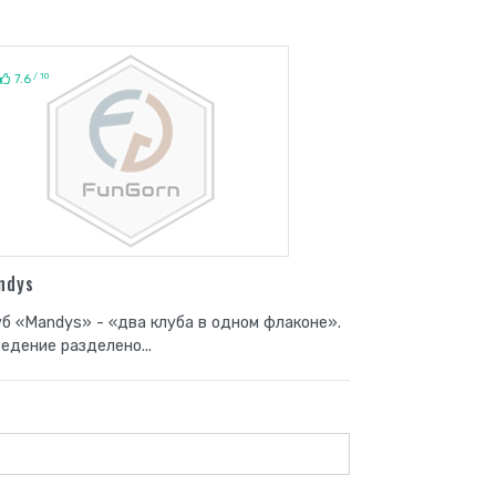
/ 10
7.6
ndys
б «Mandys» - «два клуба в одном флаконе».
едение разделено...