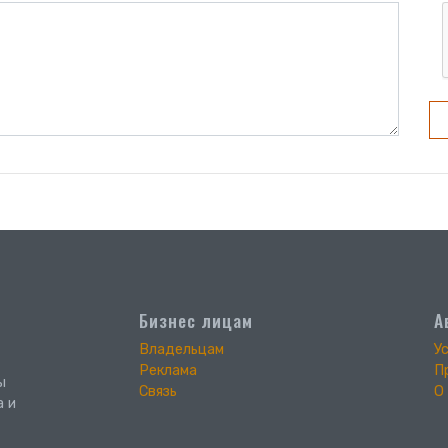
Бизнес лицам
А
Владельцам
У
Реклама
П
ы
Связь
О
а и