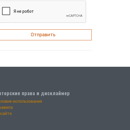
Отправить
вторские права и дисклаймер
словия использования
равила
 сайте