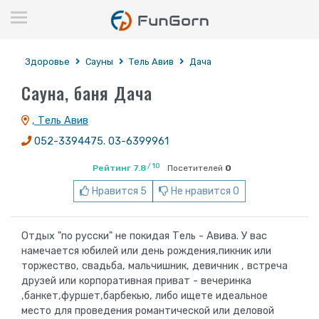
Здоровье
Сауны
Тель Авив
Дача
Сауна, баня Дача
, Тель Авив
052-3394475. 03-6399961
/ 10
Рейтинг 7.8
Посетителей
0
Нравится 5
Не нравится 0
Отдых "по русски" не покидая Тель - Авива. У вас
намечается юбилей или день рождения,пикник или
торжество, свадьба, мальчишник, девичник , встреча
друзей или корпоративная приват - вечеринка
,банкет,фуршет,барбекью, либо ищете идеальное
место для проведения романтической или деловой