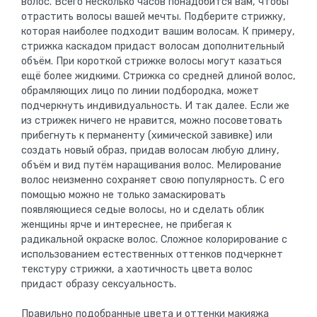
волос. Всего несколько часов понадобится вам, чтобы
отрастить волосы вашей мечты. Подберите стрижку,
которая наиболее подходит вашим волосам. К примеру,
стрижка каскадом придаст волосам дополнительный
объём. При короткой стрижке волосы могут казаться
ещё более жидкими. Стрижка со средней длиной волос,
обрамляющих лицо по линии подбородка, может
подчеркнуть индивидуальность. И так далее. Если же
из стрижек ничего не нравится, можно посоветовать
прибегнуть к перманенту (химической завивке) или
создать новый образ, придав волосам любую длину,
объём и вид путём наращивания волос. Мелирование
волос неизменно сохраняет свою популярность. С его
помощью можно не только замаскировать
появляющиеся седые волосы, но и сделать облик
женщины ярче и интереснее, не прибегая к
радикальной окраске волос. Сложное колорирование с
использованием естественных оттенков подчеркнет
текстуру стрижки, а хаотичность цвета волос
придаст образу сексуальность.
Правильно подобранные цвета и оттенки макияжа