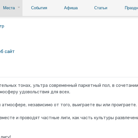
Места
События
Афиша
Статьи
Праздн
тр
еб сайт
тельных тонах, ультра современный паркетный пол, в сочетани
тмосферу удовольствия для всех.
 атмосфере, независимо от того, выиграете вы или проиграете.
месте и проводят частные лиги, как часть культуры развлечен
лигу!