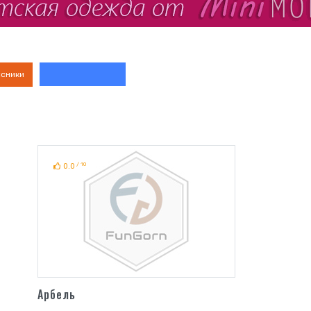
ссники
/ 10
0.0
Арбель