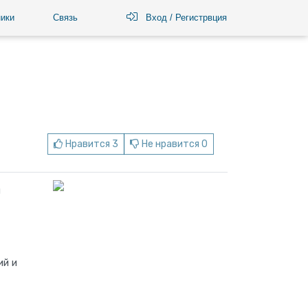
ики
Связь
Вход / Регистрвция
Нравится 3
Не нравится 0
и
ий и