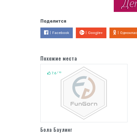
Поделится
Facebook
Google+
Однокла
Похожие места
/ 10
7.6
Бола Баулинг