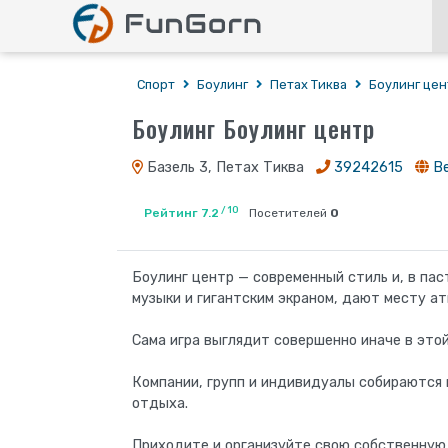
Спорт
Боулинг
Петах Тиква
Боулинг цен
Боулинг Боулинг центр
Базель 3, Петах Тиква
39242615
В
/ 10
Рейтинг 7.2
Посетителей
0
Боулинг центр — современный стиль и, в пас
музыки и гигантским экраном, дают месту а
Сама игра выглядит совершенно иначе в этой
Компании, групп и индивидуалы собираются в
отдыха.
Приходите и организуйте свою ​​собственную 