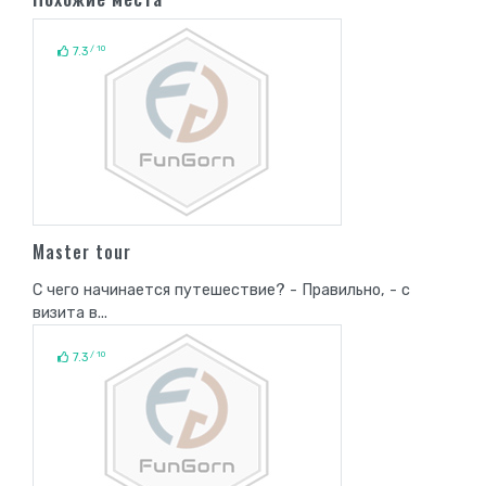
/ 10
7.3
Master tour
С чего начинается путешествие? - Правильно, - с
визита в...
/ 10
7.3