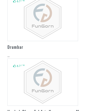
/ 10
6.7
Drumbar
...
/ 10
6.7