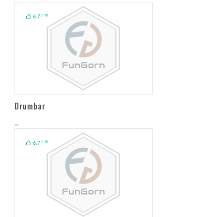
/ 10
6.7
Drumbar
...
/ 10
6.7