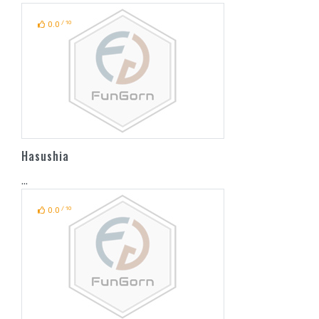
/ 10
0.0
Hasushia
...
/ 10
0.0