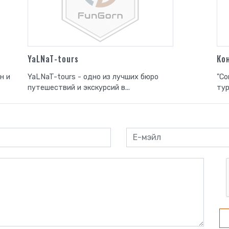
YaLNaT-tours
Ко
н и
YaLNaT-tours - одно из лучших бюро
"Co
путешествий и экскурсий в...
тур