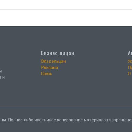
Бизнес лицам
А
Владельцам
У
Реклама
П
ы
Связь
О
а и
ны. Полное либо частичное копирование материалов запрещено