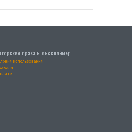
вторские права и дисклаймер
словия использования
равила
 сайте