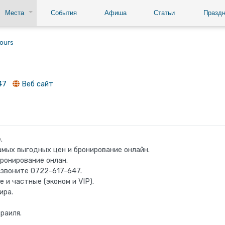
Места
События
Афиша
Статьи
Праздн
Tours
47
Веб сайт
.
амых выгодных цен и бронирование онлайн.
бронирование онлан.
 звоните 0722-617-647.
 и частные (эконом и VIP).
ира.
раиля.