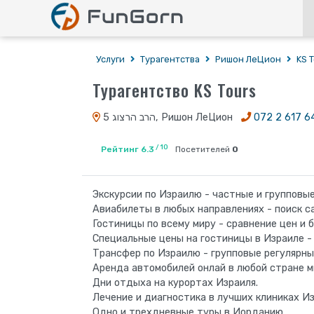
Услуги
Турагентства
Ришон ЛеЦион
KS 
Турагентство KS Tours
הרב הרצוג 5, Ришон ЛеЦион
072 2 617 6
/ 10
Рейтинг 6.3
Посетителей
0
Экскурсии по Израилю - частные и групповые
Авиабилеты в любых направлениях - поиск с
Гостиницы по всему миру - сравнение цен и 
Специальные цены на гостиницы в Израиле -
Трансфер по Израилю - групповые регулярные
Аренда автомобилей онлай в любой стране м
Дни отдыха на курортах Израиля.
Лечение и диагностика в лучших клиниках Из
Одно и трехдневные туры в Иорданию