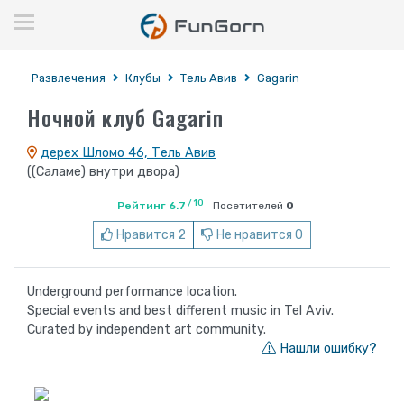
Развлечения
Клубы
Тель Авив
Gagarin
Ночной клуб Gagarin
дерех Шломо 46, Тель Авив
((Саламе) внутри двора)
/ 10
Рейтинг 6.7
Посетителей
0
Нравится 2
Не нравится 0
Underground performance location.
Special events and best different music in Tel Aviv.
Curated by independent art community.
Нашли ошибку?