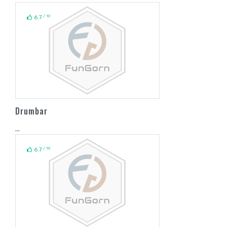
/ 10
6.7
Drumbar
...
/ 10
6.7