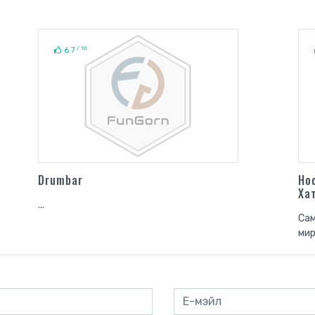
/ 10
6.7
Drumbar
Ho
Ха
...
Сам
мир