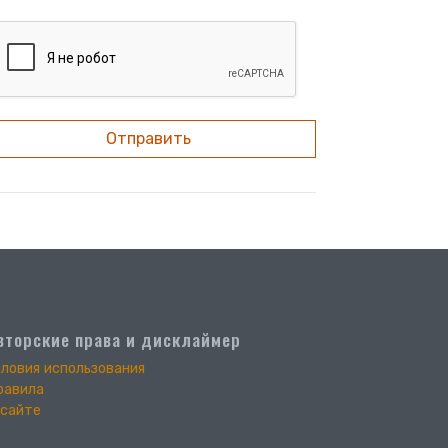
Отправить
вторские права и дисклаймер
словия использования
равила
 сайте