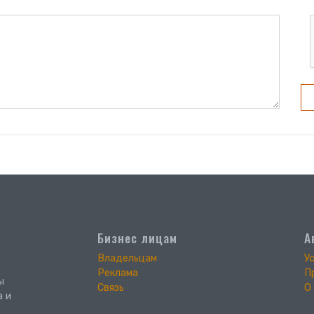
Бизнес лицам
А
Владельцам
У
Реклама
П
ы
Связь
О
а и