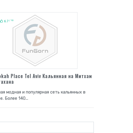
/ 10
6.7
okah Place Tel Aviv Кальянная на Митхам
тахана
ая модная и популярная сеть кальянных в
е. Более 140...