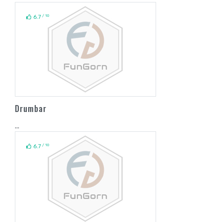
/ 10
6.7
Drumbar
...
/ 10
6.7