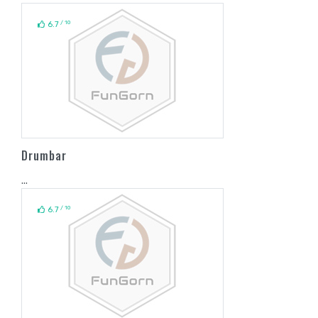
/ 10
6.7
Drumbar
...
/ 10
6.7