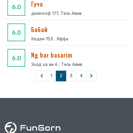
Гуча
6.0
дизенгоф 171, Тель Авив
Бабай
6.0
Кедем 153 , Яффа
Ng bar basarim
6.0
Эхад ха ам 6 , Тель Авив
1
2
3
4