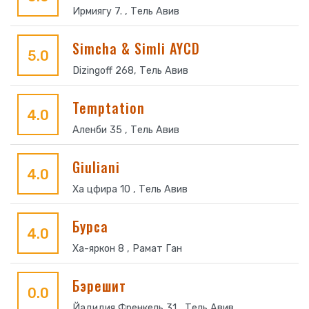
Ирмиягу 7. , Тель Авив
Simcha & Simli AYCD
5.0
Dizingoff 268, Тель Авив
Temptation
4.0
Аленби 35 , Тель Авив
Giuliani
4.0
Ха цфира 10 , Тель Авив
Бурса
4.0
Ха-яркон 8 , Рамат Ган
Бэрешит
0.0
Йадидия Френкель 31 , Тель Авив