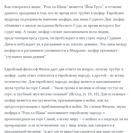
Как говорилось выше, "Рош ха-Шана" является "Йом Труа", и отличие
данного праздника в том, что во время него трубят в шофар. Еврейские
мудрецы подчеркнули значение шофара, как знака Судного Дня: шофар
объявляет о начале заседания Небесного Суда, во время которого Бог
судит мир. А также, шофар служит напоминанием всем людям,
предстающим пред судом, он пробуждает в них страх перед Судным
Днем и побуждает их к раскаянию в их плохих деяниях. Эта связь между
шофаром и раскаянием упоминается в Мидраше: шофар призывает–
"улучшите ваши деяния".
Еврейский философ Филон дает два ответа на вопрос, почему трубят в
шофар: один ответ относится к еврейскому народу, а другой – ко всему
человечеству. Для еврейского народа, шофар является напоминанием
звука трубы на горе Синай – "были громы и молнии и облако густое на
горе, и трубный звук весьма сильный" (Исход, гл. 19, 16). Для остальных –
шофар является инструментом, призывающим к войне, или же
предостерегающим о приближающейся войне. По словам Филона, звуки
шофара в "Рош ха-Шана" напоминают еврейскому народу о
произошедшем на горе Синай, а всему миру – о войнах и о надежде на их
прекращение, и на исчезновение зла с лица земли, как говорится в
праздничной молитве: "и все зло (в мире) рассыплется как дым, потому