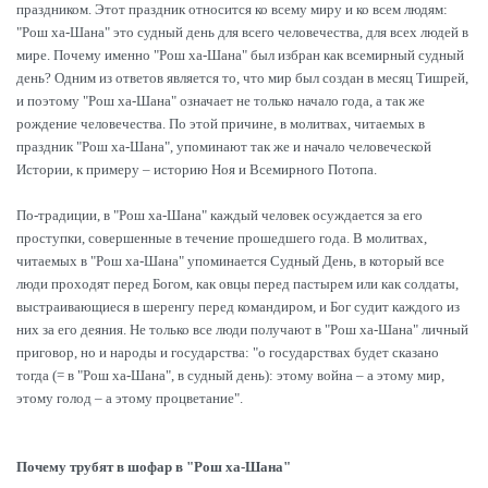
праздником. Этот праздник относится ко всему миру и ко всем людям:
"Рош ха-Шана" это судный день для всего человечества, для всех людей в
мире. Почему именно "Рош ха-Шана" был избран как всемирный судный
день? Одним из ответов является то, что мир был создан в месяц Тишрей,
и поэтому "Рош ха-Шана" означает не только начало года, а так же
рождение человечества. По этой причине, в молитвах, читаемых в
праздник "Рош ха-Шана", упоминают так же и начало человеческой
Истории, к примеру – историю Ноя и Всемирного Потопа.
По-традиции, в "Рош ха-Шана" каждый человек осуждается за его
проступки, совершенные в течение прошедшего года. В молитвах,
читаемых в "Рош ха-Шана" упоминается Судный День, в который все
люди проходят перед Богом, как овцы перед пастырем или как солдаты,
выстраивающиеся в шеренгу перед командиром, и Бог судит каждого из
них за его деяния. Не только все люди получают в "Рош ха-Шана" личный
приговор, но и народы и государства: "о государствах будет сказано
тогда (= в "Рош ха-Шана", в судный день): этому война – а этому мир,
этому голод – а этому процветание".
Почему трубят в шофар в "Рош ха-Шана"