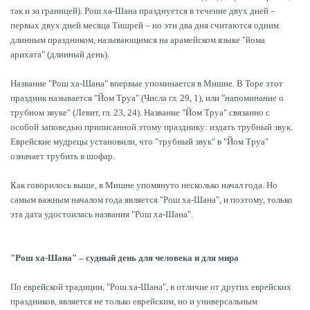
так и за границей). Рош ха-Шана празднуется в течение двух дней –
первых двух дней месяца Тишрей – но эти два дня считаются одним
длинным праздником, называющимся на арамейском языке "йома
арихата" (длинный день).
Название "Рош ха-Шана" впервые упоминается в Мишне. В Торе этот
праздник называется "Йом Труа" (Числа гл. 29, 1), или "напоминание о
трубном звуке" (Левит, гл. 23, 24). Название "Йом Труа" связанно с
особой заповедью приписанной этому празднику: издать трубный звук.
Еврейские мудрецы установили, что "трубный звук" в "Йом Труа"
означает трубить в шофар.
Как говорилось выше, в Мишне упомянуто несколько начал года. Но
самым важным началом года является "Рош ха-Шана", и поэтому, только
эта дата удостоилась названия "Рош ха-Шана".
"Рош ха-Шана" – судный день для человека и для мира
По еврейской традиции, "Рош ха-Шана", в отличие от других еврейских
праздников, является не только еврейским, но и универсальным