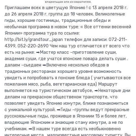
владельцам или их создателям.
Приглашаем всех в цветущую Японию ! с 13 апреля 2018 г.
до 26 апреля 2018 г. группа до 18 человек. Великолепные
гиды, хорошие гостиницы, традиционные обеды и
необычная программа в новом туре: « Все оттенки весенней
Японии» программа тура по ссылке:
http://bit.ly/grandtour_japan телефон для записи: 072-211-
4399, 052-220-2690 Чем наш тур отличается от всего что
есть на рынке: ➡Мастер класс –приготовление суши,
академия суши, где учатся японские повара делать суши .
далаем –сьедаем ➡Включено несколько обедов в
традионных ресторанах хорошего уровня возможность
увидеть и попробовать я понские блюда ( учитываются все
пожелания мясо, рыба, вегетарианская еда) Маршрут
выполняется на туристическом автобусе, ➡Некоторые дни
делаем на прекрасном общественом транспорте, что
позволяет увидеть Японию изнутри, ближе познакомиться
с уникальной культурой. ➡Гиды –группы ведут прекрасные
русскоязычные гиды, проживше в Япониии 15 и более лет,
владеющие Японским и знающие стану изнутри, а не по
учебникам. ➡В нашем туре всегда есть необыкновенно
интересные места , малоизвестные массовому туристу. Вы