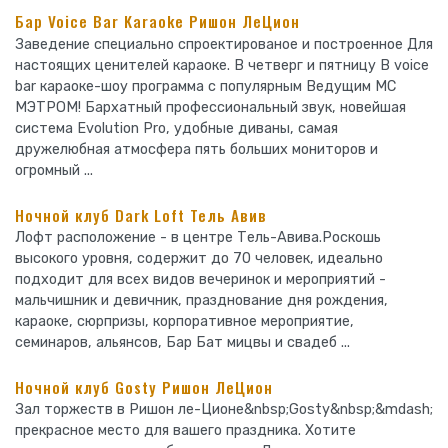
Бар Voice Bar Karaoke Ришон ЛеЦион
Заведение специально спроектированое и построенное Для
настоящих ценителей караоке. В четверг и пятницу В voice
bar караоке-шоу программа с популярным Ведущим МС
МЭТРОМ! Бархатный профессиональный звук, новейшая
система Evolution Pro, удобные диваны, самая
дружелюбная атмосфера пять больших мониторов и
огромный ...
Ночной клуб Dark Loft Тель Авив
Лофт расположение - в центре Тель-Авива.Роскошь
высокого уровня, содержит до 70 человек, идеально
подходит для всех видов вечеринок и мероприятий -
мальчишник и девичник, празднование дня рождения,
караоке, сюрпризы, корпоративное мероприятие,
семинаров, альянсов, Бар Бат мицвы и свадеб ...
Ночной клуб Gosty Ришон ЛеЦион
Зал торжеств в Ришон ле-Ционе&nbsp;Gosty&nbsp;&mdash;
прекрасное место для вашего праздника. Хотите