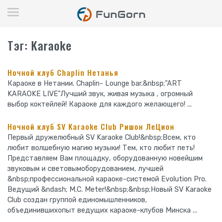
Тэг: Karaoke
Ночной клуб Chaplin Нетанья
Караоке в Нетании. Chaplin- Lounge bar.&nbsp;"ART
KARAOKE LIVE"Лучший звук, живая музыка , огромный
выбор коктейлей! Караоке для каждого желающего! ...
Ночной клуб SV Karaoke Club Ришон ЛеЦион
Первый дружелюбный SV Karaoke Club!&nbsp;Всем, кто
любит волшебную магию музыки! Тем, кто любит петь!
Представляем Вам площадку, оборудованную новейшим
звуковым и световымоборудованием, лучшей
&nbsp;профессиональной караоке-системой Evolution Pro.
Ведущий &ndash; M.C. Meter!&nbsp;&nbsp;Новый SV Karaoke
Club создан группой единомышленников,
объединившихопыт ведущих караоке-клубов Минска ...