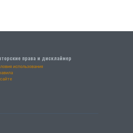
вторские права и дисклаймер
словия использования
равила
 сайте