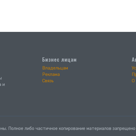
Бизнес лицам
А
Владельцам
У
Реклама
П
ы
Связь
О
а и
ны. Полное либо частичное копирование материалов запрещено