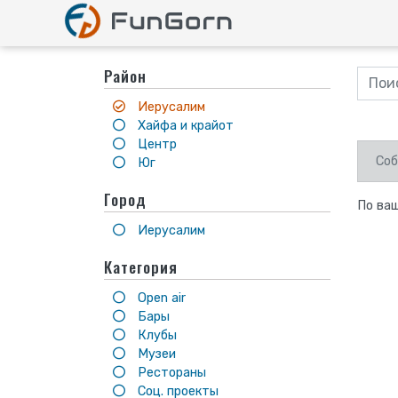
Район
Иерусалим
Хайфа и крайот
Центр
Соб
Юг
Город
По ваш
Иерусалим
Категория
Open air
Бары
Клубы
Музеи
Рестораны
Соц. проекты