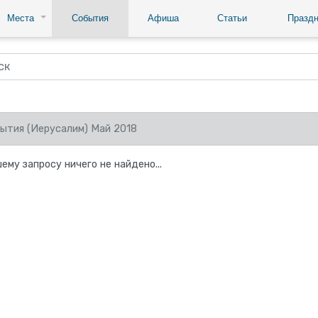
Места
События
Афиша
Статьи
Праздн
ытия (Иерусалим) Май 2018
ему запросу ничего не найдено...