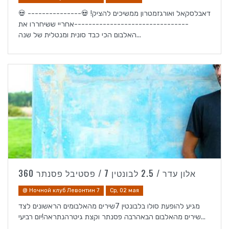
💀 דאבלסקאל ואורגזמטרון ממשיכים להציק! 💀---------------
--------------------------------אחריי ששיחררו את
האלבום הכי כבד סונית ומנטלית של שנה...
אלון עדר / 2.5 לבונטין 7 / פסטיבל פסנתר 360
@ Ночной клуб Левонтин 7
Ср, 02 мая
מגיע להופעת סולו בלבונטין 7שירים מהאלבומים הראשונים לצד
שירים מהאלבום הבאהרבה פסנתר וקצת גיטרהנתראה!יום רביעי...