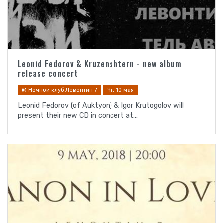
Leonid Fedorov & Kruzenshtern - new album
release concert
@ Ночной клуб Левонтин 7
Чт, 10 мая
Leonid Fedorov (of Auktyon) & Igor Krutogolov will
present their new CD in concert at...