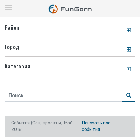
Район
Город
Категория
События (Соц. проекты) Май
Показать все
2018
события