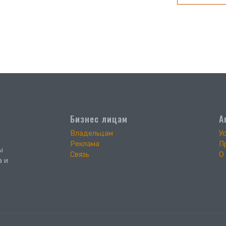
Бизнес лицам
А
Владельцам
У
Реклама
П
ы
Связь
О
а и