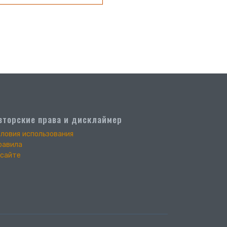
вторские права и дисклаймер
словия использования
равила
 сайте