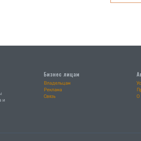
Бизнес лицам
А
Владельцам
У
Реклама
П
ы
Связь
О
а и