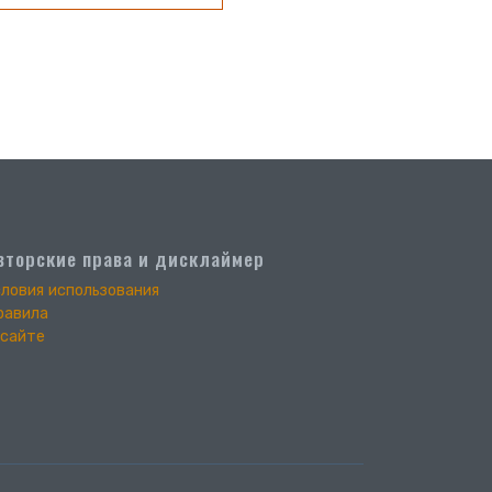
вторские права и дисклаймер
словия использования
равила
 сайте