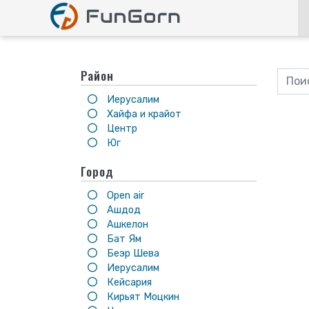
Район
Иерусалим
Хайфа и крайот
Центр
Юг
Город
Open air
Ашдод
Ашкелон
Бат Ям
Беэр Шева
Иерусалим
Кейсария
Кирьят Моцкин