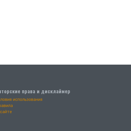
вторские права и дисклаймер
словия использования
равила
 сайте