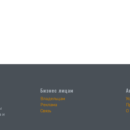
Бизнес лицам
А
Владельцам
У
Реклама
П
ы
Связь
О
а и