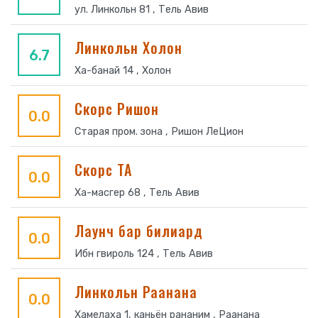
ул. Линкольн 81 , Тель Авив
Линкольн Холон
6.7
Ха-банай 14 , Холон
Скорс Ришон
0.0
Старая пром. зона , Ришон ЛеЦион
Скорс ТА
0.0
Ха-масгер 68 , Тель Авив
Лаунч бар билиард
0.0
Ибн гвироль 124 , Тель Авив
Линкольн Раанана
0.0
Хамелаха 1, каньён рананим , Раанана