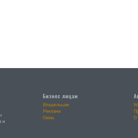
Бизнес лицам
А
Владельцам
У
Реклама
П
ы
Связь
О
а и