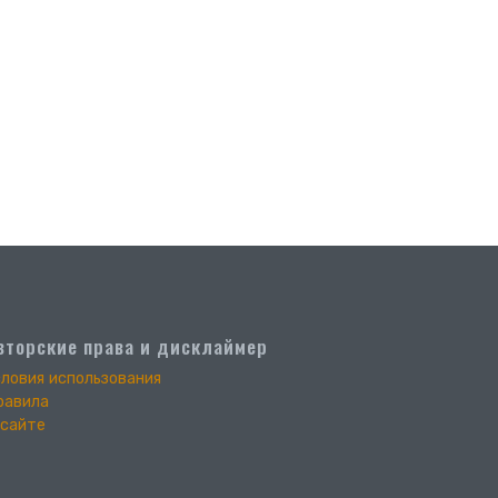
вторские права и дисклаймер
словия использования
равила
 сайте