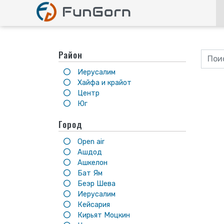
Район
Иерусалим
Хайфа и крайот
Центр
Юг
Город
Open air
Ашдод
Ашкелон
Бат Ям
Беэр Шева
Иерусалим
Кейсария
Кирьят Моцкин