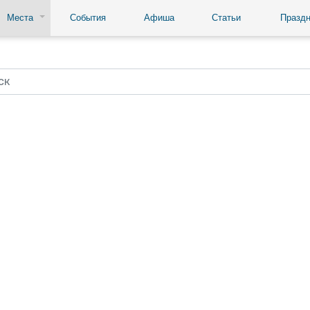
Места
События
Афиша
Статьи
Праздн