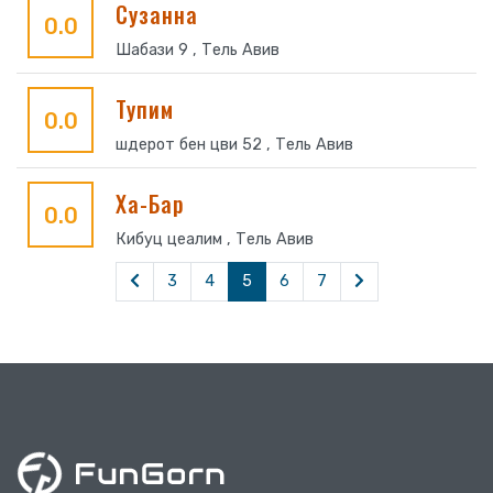
Сузанна
0.0
Шабази 9 , Тель Авив
Тупим
0.0
шдерот бен цви 52 , Тель Авив
Ха-Бар
0.0
Кибуц цеалим , Тель Авив
3
4
5
6
7