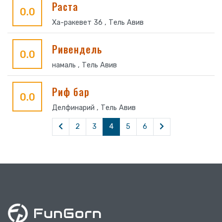
Раста
0.0
Ха-ракевет 36 , Тель Авив
Ривендель
0.0
намаль , Тель Авив
Риф бар
0.0
Делфинарий , Тель Авив
2
3
4
5
6