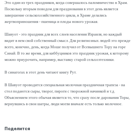
Это один из трех праздников, когда совершалось паломничество в Храм.
Поскольку вторым поводом для празднования в этот день является
завершение сельскохозяйственного цикла, в Храме делались
жертвоприношения - пшеница и плоды нового урожая.
Шавуот - это праздник для всех слоев населения Израиля, но каждый
видит в нем свой собственный смысл. Для религиозных людей это прежде
всего, конечно, день, когда Моше получил от Всевышнего Тору на горе
Синай. В то же время, для киббуцников это праздник урожая, к которому
можно приурочить, например, выставку старой сельхозтехники.
В синагогах в этот день читают книгу Рут.
В Шавуот проводится специальная молочная праздничная трапеза - на
стол подаются сыры, творог, пироги с творожной начинкой и т.д.
Объяснением этого обычая является то, что сразу после дарования Торы,
вернувшись в свои шатры, люди могли вначале есть только молочное.
Поделится