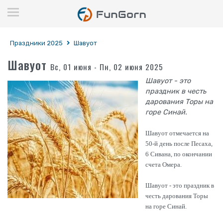
Праздники 2025
Шавуот
Шавуот
Вс, 01 июня - Пн, 02 июня 2025
Шавуот - это
праздник в честь
дарования Торы на
горе Синай.
Шавуот отмечается на
50-й день после Песаха,
6 Сивана, по окончании
счета Омера.
Шавуот - это праздник в
честь дарования Торы
на горе Синай.