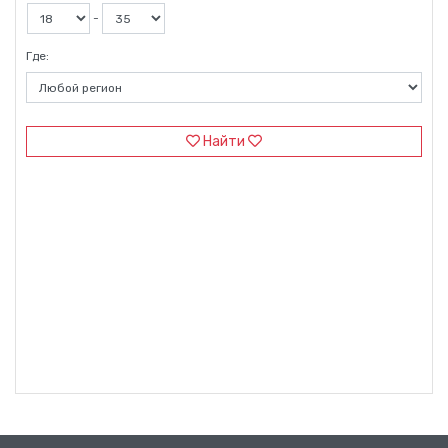
-
Где:
Найти