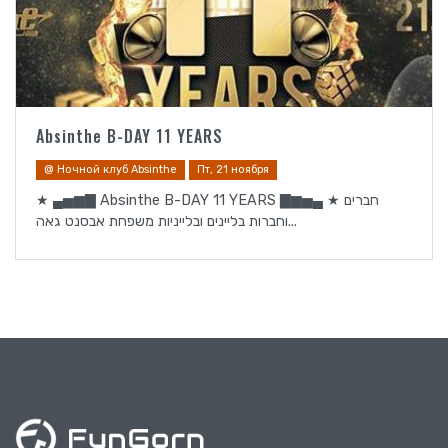
Absinthe B-DAY 11 YEARS
@ Ночной клуб Absinthe
Пт, 21 ноября
★ ▄▅▆▇ Absinthe B-DAY 11 YEARS ▇▆▅▄ ★ חברים
וחברות בליינים ובלייניות משפחת אבסנט גאה...