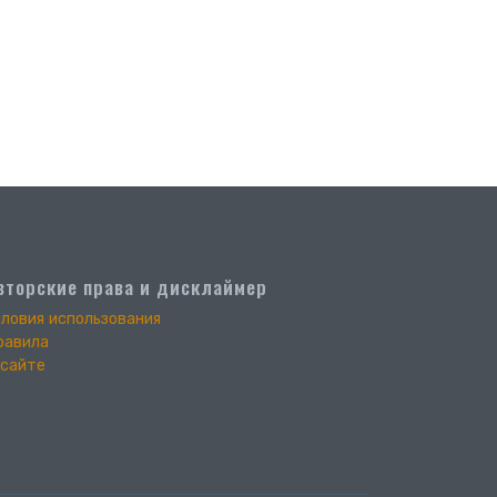
вторские права и дисклаймер
словия использования
равила
 сайте