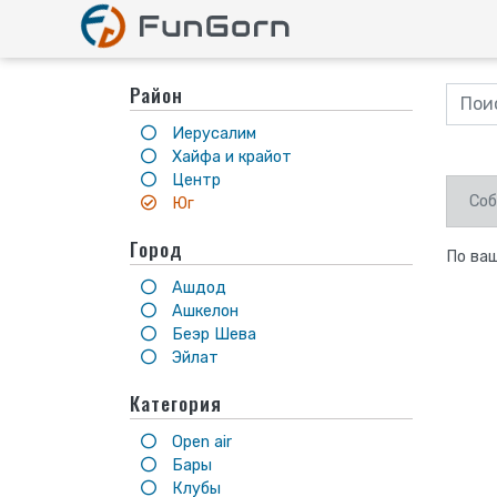
Район
Иерусалим
Хайфа и крайот
Центр
Соб
Юг
Город
По ваш
Ашдод
Ашкелон
Беэр Шева
Эйлат
Категория
Open air
Бары
Клубы