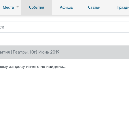
Места
События
Афиша
Статьи
Праздн
ытия (Театры, Юг) Июнь 2019
ему запросу ничего не найдено...