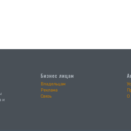
Бизнес лицам
А
Владельцам
У
Реклама
П
ы
Связь
О
а и