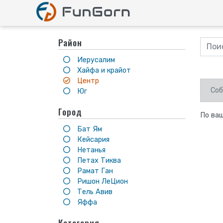
Район
Иерусалим
Хайфа и крайот
Центр
Соб
Юг
Город
По ваш
Бат Ям
Кейсария
Нетанья
Петах Тиква
Рамат Ган
Ришон ЛеЦион
Тель Авив
Яффа
Категория