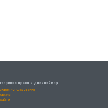
вторские права и дисклаймер
словия использования
равила
 сайте