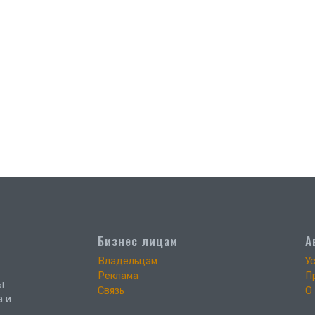
Бизнес лицам
А
Владельцам
У
Реклама
П
ы
Связь
О
а и