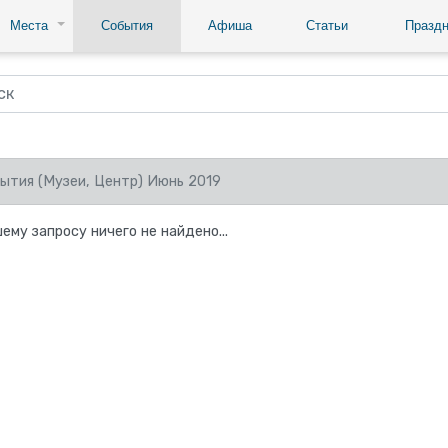
Места
События
Афиша
Статьи
Праздн
ытия (Музеи, Центр) Июнь 2019
ему запросу ничего не найдено...