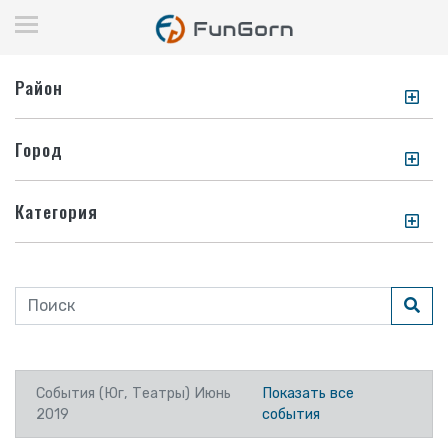
Район
Город
Категория
События (Юг, Театры) Июнь
Показать все
2019
события