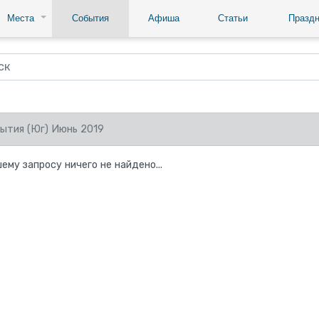
Места
События
Афиша
Статьи
Праздн
ытия (Юг) Июнь 2019
ему запросу ничего не найдено...