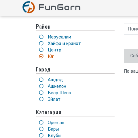
Район
Иерусалим
Хайфа и крайот
Центр
Соб
Юг
Город
По ваш
Ашдод
Ашкелон
Беэр Шева
Эйлат
Категория
Open air
Бары
Клубы