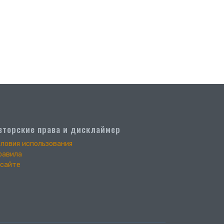
вторские права и дисклаймер
словия использования
равила
 сайте