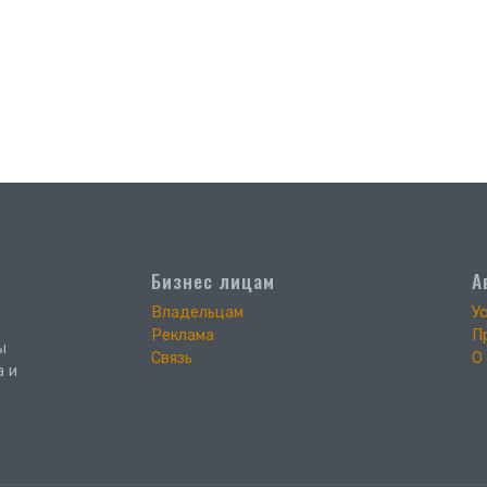
Бизнес лицам
А
Владельцам
У
Реклама
П
ы
Связь
О
а и