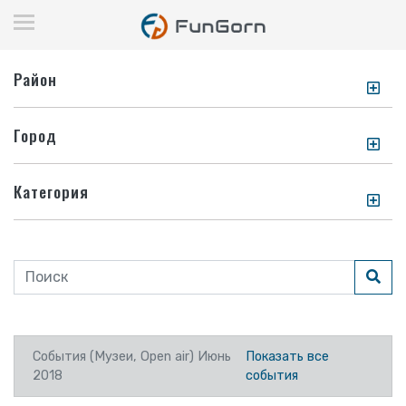
Район
Город
Категория
События (Музеи, Open air) Июнь
Показать все
2018
события