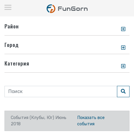
Район
Город
Категория
События (Клубы, Юг) Июнь
Показать все
2018
события